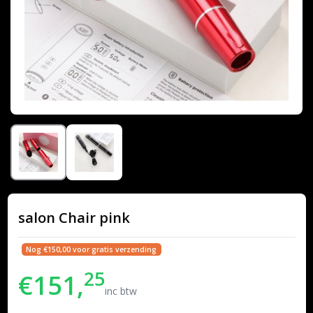
salon Chair pink
Nog €150,00 voor gratis verzending
25
€151,
inc btw