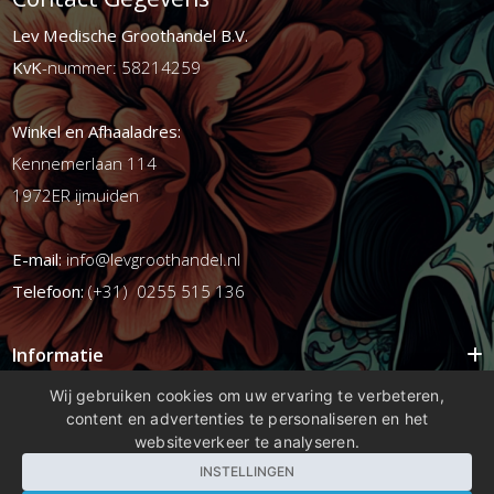
Lev Medische Groothandel B.V.
KvK
-nummer: 58214259
Winkel en Afhaaladres:
Kennemerlaan 114
1972ER ijmuiden
E-mail:
info@levgroothandel.nl
Telefoon:
(+31) 0255 515 136
Informatie
Mijn account
Wij gebruiken cookies om uw ervaring te verbeteren,
content en advertenties te personaliseren en het
Info
websiteverkeer te analyseren.
Populaire Tags
INSTELLINGEN