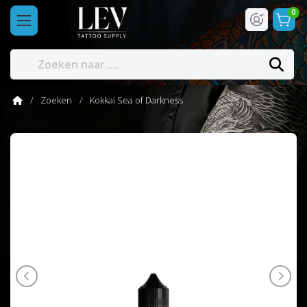
0
Zoeken
Kokkai Sea of Darkness