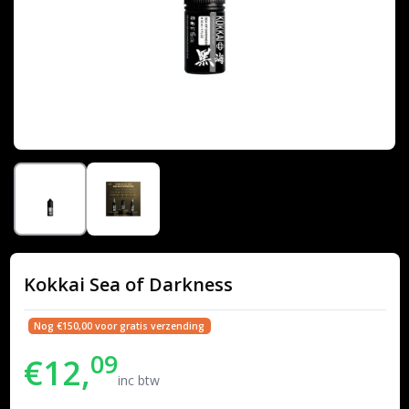
Kokkai Sea of Darkness
Nog €150,00 voor gratis verzending
09
€12,
inc btw