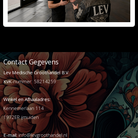
Contact Gegevens
Lev Medische Groothandel B.V.
KvK
-nummer: 58214259
Winkel en Afhaaladres:
Kennemerlaan 114
1972ER ijmuiden
E-mail:
info@levgroothandel.nl