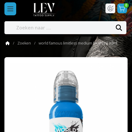
0
Zoeken
world famous limitless medium blue 2v2 30ml