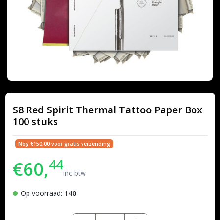
S8 Red Spirit Thermal Tattoo Paper Box
100 stuks
Nog €150,00 voor gratis verzending
44
€60,
inc btw
Op voorraad:
140