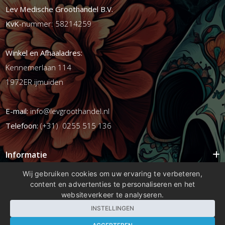
Lev Medische Groothandel B.V.
KvK
-nummer: 58214259
Winkel en Afhaaladres:
Kennemerlaan 114
1972ER ijmuiden
E-mail:
info@levgroothandel.nl
Telefoon:
(+31) 0255 515 136
Informatie
Mijn account
Wij gebruiken cookies om uw ervaring te verbeteren,
content en advertenties te personaliseren en het
Info
websiteverkeer te analyseren.
Populaire Tags
INSTELLINGEN