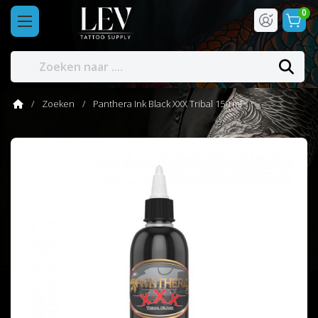
0
Zoeken
Panthera Ink Black XXX Tribal 150 ml