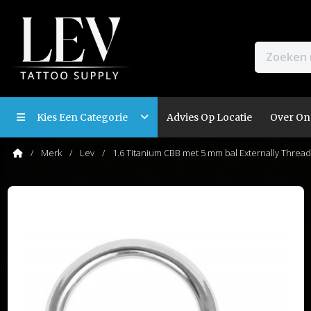
Kies Een Categorie
Advies Op Locatie
Over On
Merk
Lev
1.6 Titanium CBB met 5 mm bal Externally Threa