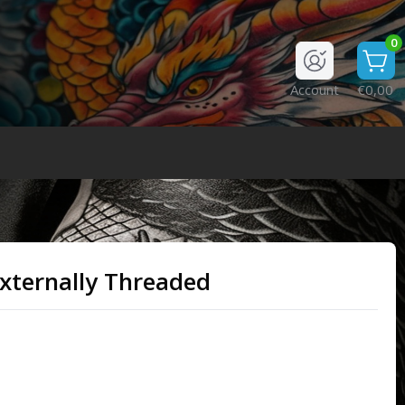
0
Account
€0,00
xternally Threaded