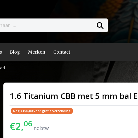
s
Blog
Merken
Contact
ded
1.6 Titanium CBB met 5 mm bal E
Nog €150,00 voor gratis verzending
06
€2,
inc btw