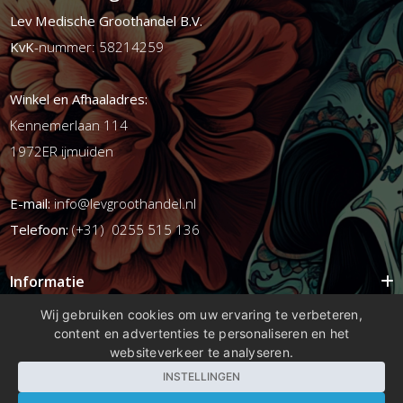
Lev Medische Groothandel B.V.
KvK
-nummer: 58214259
Winkel en Afhaaladres:
Kennemerlaan 114
1972ER ijmuiden
E-mail:
info@levgroothandel.nl
Telefoon:
(+31) 0255 515 136
Informatie
Mijn account
Wij gebruiken cookies om uw ervaring te verbeteren,
content en advertenties te personaliseren en het
Info
websiteverkeer te analyseren.
Populaire Tags
INSTELLINGEN