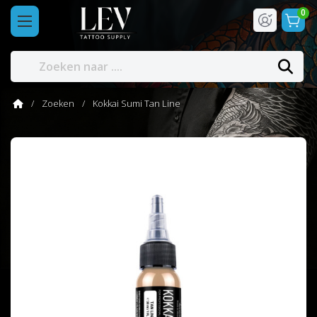
0
Zoeken
Kokkai Sumi Tan Line