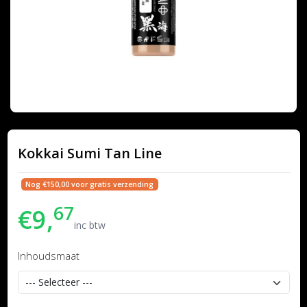
Kokkai Sumi Tan Line
Nog €150,00 voor gratis verzending
67
€9,
inc btw
Inhoudsmaat