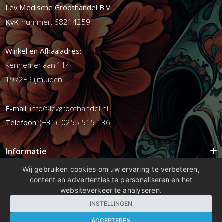
Lev Medische Groothandel B.V.
KvK
-nummer: 58214259
Winkel en Afhaaladres:
Kennemerlaan 114
1972ER ijmuiden
E-mail:
info@levgroothandel.nl
Telefoon:
(+31) 0255 515 136
Informatie
Mijn account
Wij gebruiken cookies om uw ervaring te verbeteren,
content en advertenties te personaliseren en het
Info
websiteverkeer te analyseren.
Populaire Tags
INSTELLINGEN
ACCEPTEREN