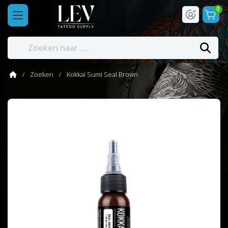
0
Zoeken
Kokkai Sumi Seal Brown