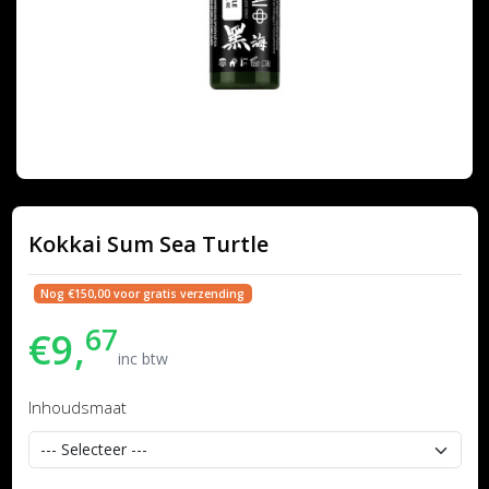
Kokkai Sum Sea Turtle
Nog €150,00 voor gratis verzending
67
€9,
inc btw
Inhoudsmaat