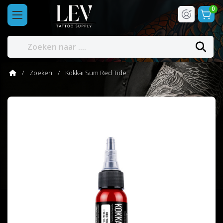
0
Zoeken
Kokkai Sum Red Tide