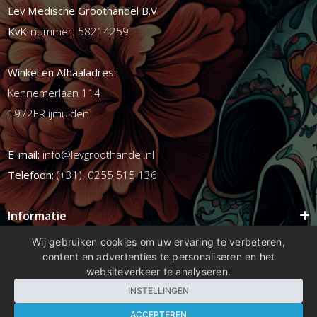
Lev Medische Groothandel B.V.
KvK
-nummer: 58214259
Winkel en Afhaaladres:
Kennemerlaan 114
1972ER ijmuiden
E-mail:
info@levgroothandel.nl
Telefoon:
(+31) 0255 515 136
Informatie
Mijn account
Wij gebruiken cookies om uw ervaring te verbeteren,
content en advertenties te personaliseren en het
Info
websiteverkeer te analyseren.
Populaire Tags
INSTELLINGEN
ACCEPTEREN