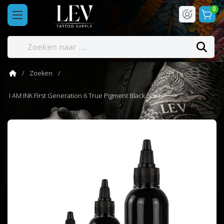
0
Zoeken
I AM INK First Generation 6 True Pigment Black 50ml