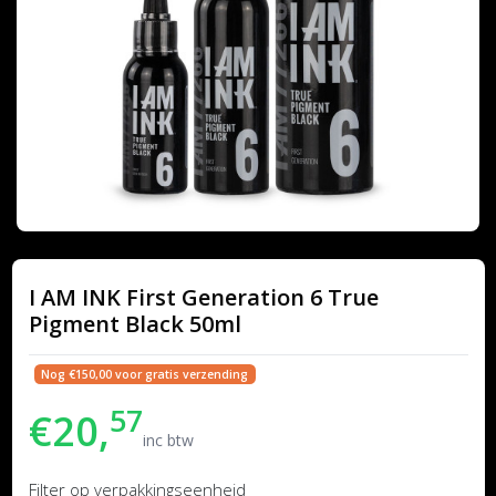
I AM INK First Generation 6 True
Pigment Black 50ml
Nog €150,00 voor gratis verzending
57
€20,
inc btw
Filter op verpakkingseenheid