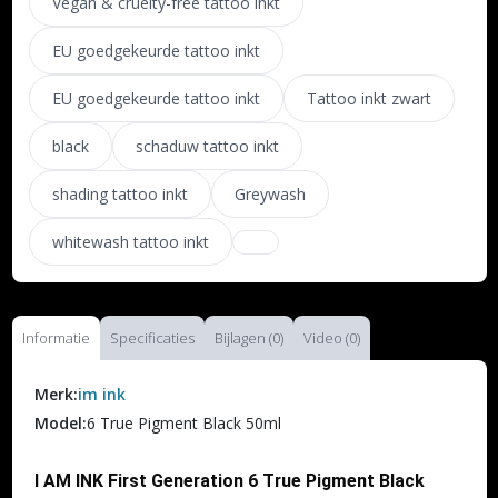
Vegan & cruelty-free tattoo inkt
EU goedgekeurde tattoo inkt
EU goedgekeurde tattoo inkt
Tattoo inkt zwart
black
schaduw tattoo inkt
shading tattoo inkt
Greywash
whitewash tattoo inkt
Informatie
Specificaties
Bijlagen (0)
Video (0)
Merk:
im ink
Model:
6 True Pigment Black 50ml
I AM INK First Generation 6 True Pigment Black