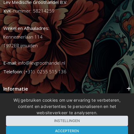
Lev Medische Groothandel B.V.
KvK
-nummer: 58214259
Winkel en Afhaaladres:
Kennemerlaan 114
1972ER ijmuiden
E-mail:
info@levgroothandel.nl
Telefoon:
(+31) 0255 515 136
Informatie
Mijn account
Wij gebruiken cookies om uw ervaring te verbeteren,
content en advertenties te personaliseren en het
Info
websiteverkeer te analyseren.
Populaire Tags
INSTELLINGEN
ACCEPTEREN