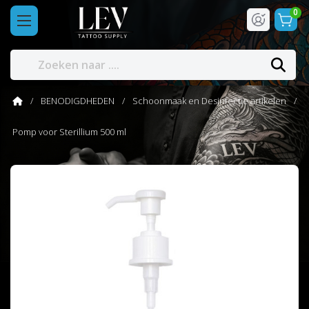
0
BENODIGDHEDEN
Schoonmaak en Desinfectie artikelen
Pomp voor Sterillium 500 ml