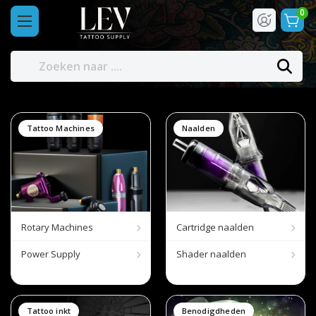
0
Tattoo Machines
Naalden
Rotary Machines
Cartridge naalden
Power Supply
Shader naalden
Tattoo inkt
Benodigdheden