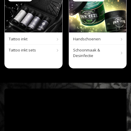
Tattoo inkt
Handschoenen
Tattoo inkt sets
Schoonmaak &
Desinfectie