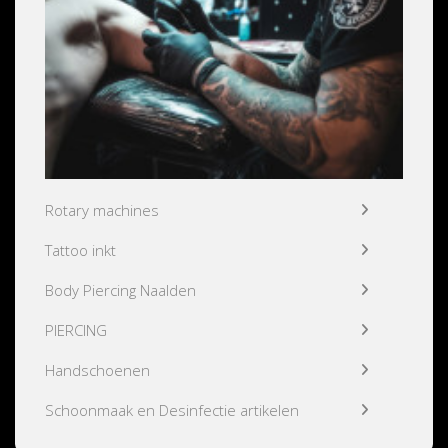
Rotary machines
Tattoo inkt
Body Piercing Naalden
PIERCING
Handschoenen
Schoonmaak en Desinfectie artikelen