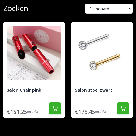
Zoeken
salon Chair pink
Salon stoel zwart
€151,25
€175,45
inc btw
inc btw