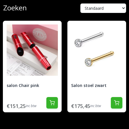
Zoeken
salon Chair pink
Salon stoel zwart
€151,25
€175,45
inc btw
inc btw