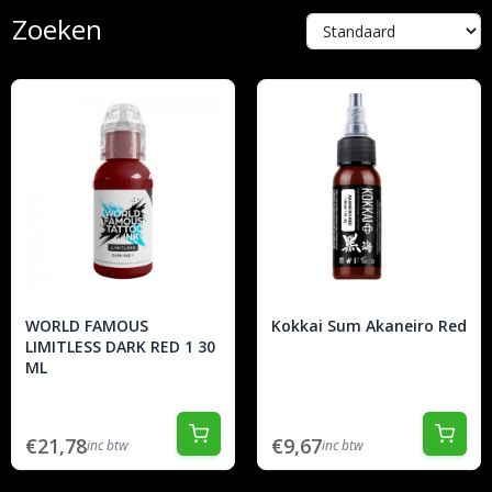
Zoeken
WORLD FAMOUS
Kokkai Sum Akaneiro Red
LIMITLESS DARK RED 1 30
ML
€21,78
€9,67
inc btw
inc btw