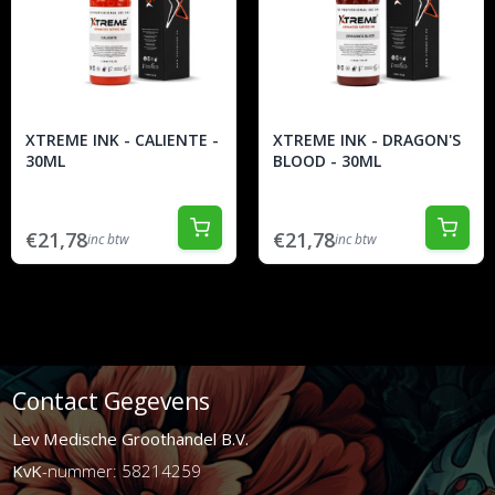
XTREME INK - CALIENTE -
XTREME INK - DRAGON'S
30ML
BLOOD - 30ML
€21,78
€21,78
inc btw
inc btw
Contact Gegevens
Lev Medische Groothandel B.V.
KvK
-nummer: 58214259