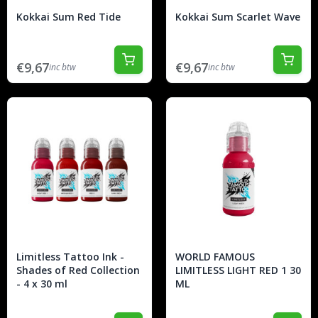
Kokkai Sum Red Tide
Kokkai Sum Scarlet Wave
€9,67
€9,67
inc btw
inc btw
Limitless Tattoo Ink -
WORLD FAMOUS
Shades of Red Collection
LIMITLESS LIGHT RED 1 30
- 4 x 30 ml
ML