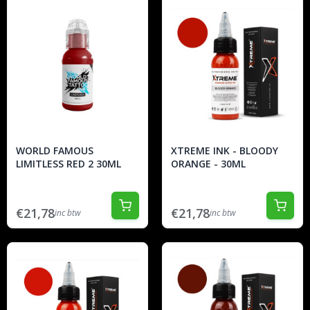
WORLD FAMOUS
XTREME INK - BLOODY
LIMITLESS RED 2 30ML
ORANGE - 30ML
€21,78
€21,78
inc btw
inc btw