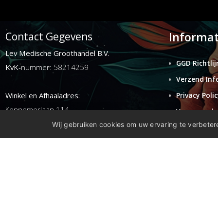
Informat
Contact Gegevens
Lev Medische Groothandel B.V.
GGD Richtlij
KvK
-nummer: 58214259
Verzend Inf
Winkel en Afhaaladres:
Privacy Polic
Kennemerlaan 114
Voorwaarde
1972ER ijmuiden
Wij gebruiken cookies om uw ervaring te verbetere
Retouren
Disclaimer
E-mail:
info@levgroothandel.nl
Telefoon:
(+31) 0255 515 136
Copyright 2026 compleetshop.nl