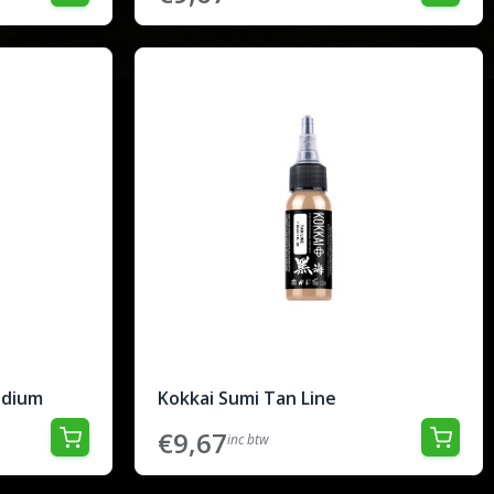
edium
Kokkai Sumi Tan Line
€9,67
inc btw