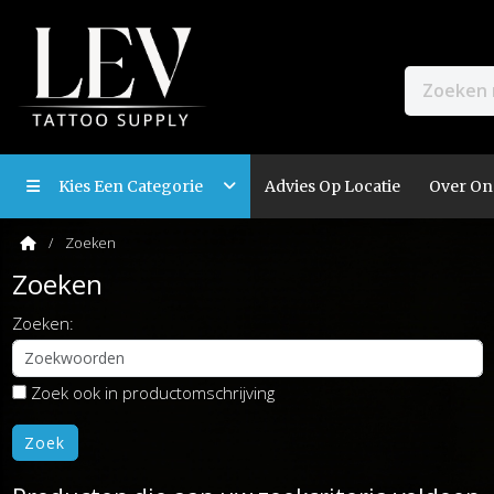
Kies Een Categorie
Advies Op Locatie
Over On
Zoeken
Zoeken
Zoeken:
Zoek ook in productomschrijving