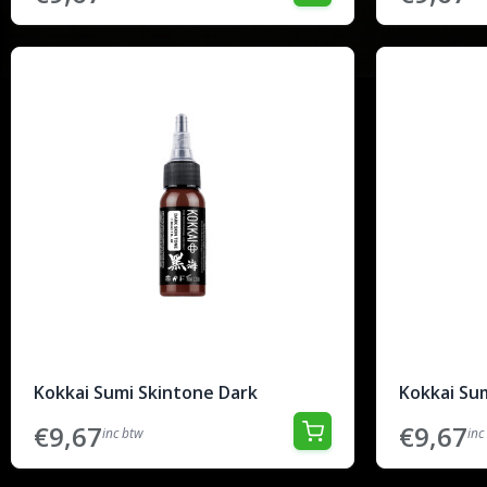
Kokkai Sumi Skintone Dark
Kokkai Sum
€9,67
€9,67
inc btw
inc