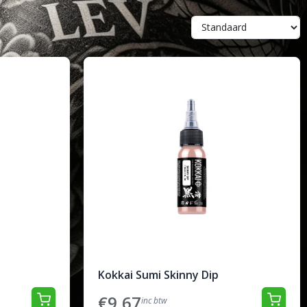
Kokkai Sumi Skinny Dip
€9,67
inc btw