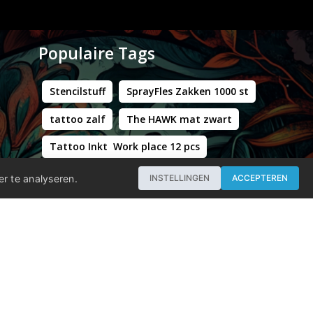
Populaire Tags
Stencilstuff
SprayFles Zakken 1000 st
tattoo zalf
The HAWK mat zwart
Tattoo Inkt Work place 12 pcs
Hustle Butter Deluxe Zakjes
er te analyseren.
INSTELLINGEN
ACCEPTEREN
Professional - Workstation Pro - Matt Black
WORLD FAMOUS LIMITLESS DARK ORANGE 1 30ML
Groene Kappersstoel met Chromen Frame