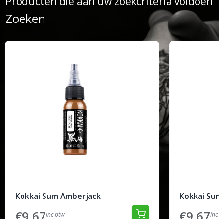
Producten die aan uw zoekcriteria voldoen
Zoeken
Kokkai Sum Amberjack
Kokkai Su
€9,67
€9,67
inc btw
inc