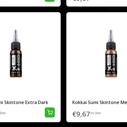
i Skintone Extra Dark
Kokkai Sumi Skintone M
€9,67
 btw
inc btw