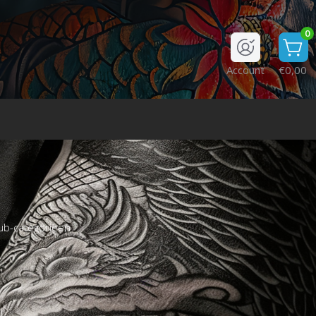
0
Account
€0,00
ub-categorieën