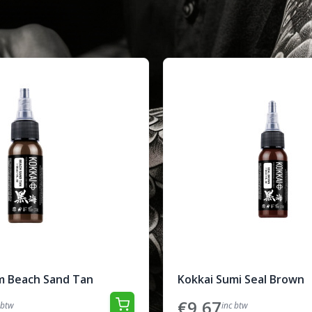
m Beach Sand Tan
Kokkai Sumi Seal Brown
€9,67
 btw
inc btw