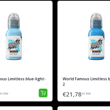
us Limitless blue-light-
World Famous Limitless b
2
€21,78
inc btw
inc btw