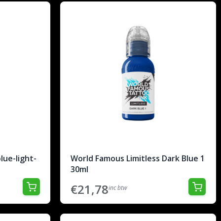
lue-light-
World Famous Limitless Dark Blue 1
30ml
€21,78
inc btw