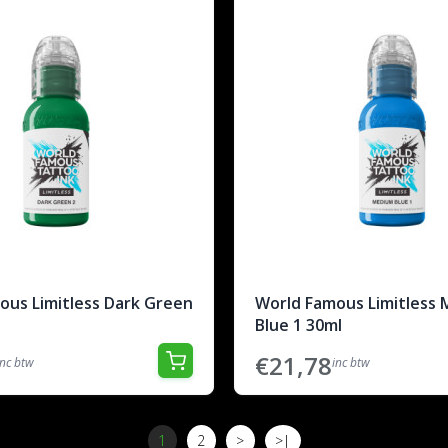
ous Limitless Dark Green
World Famous Limitless
Blue 1 30ml
€21,78
inc btw
inc btw
1
2
>
>|