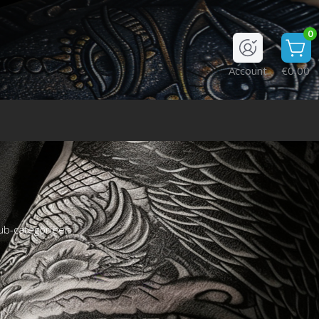
0
Account
€0,00
ub-categorieën