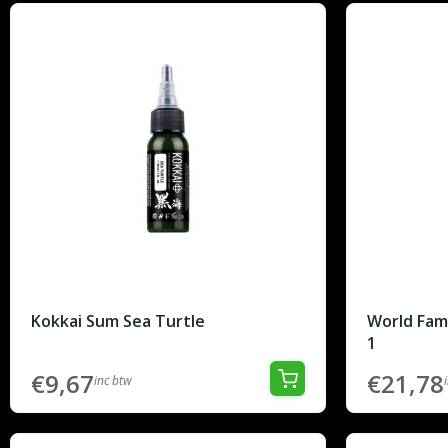
Kokkai Sum Sea Turtle
World Famo
1
€9,67
€21,78
inc btw