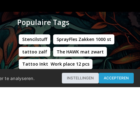
Populaire Tags
Stencilstuff
SprayFles Zakken 1000 st
tattoo zalf
The HAWK mat zwart
Tattoo Inkt Work place 12 pcs
Hustle Butter Deluxe Zakjes
er te analyseren.
INSTELLINGEN
ACCEPTEREN
Professional - Workstation Pro - Matt Black
WORLD FAMOUS LIMITLESS DARK ORANGE 1 30ML
Groene Kappersstoel met Chromen Frame