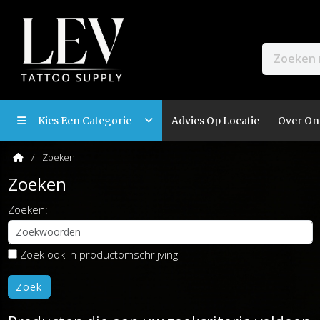
Kies Een Categorie
Advies Op Locatie
Over On
Zoeken
Zoeken
Zoeken:
Zoek ook in productomschrijving