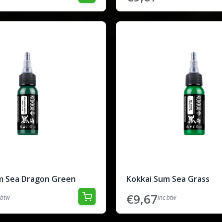
m Sea Dragon Green
Kokkai Sum Sea Grass
€9,67
 btw
inc btw