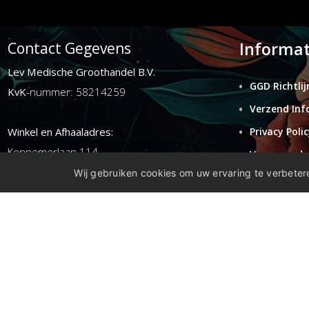
Informat
Contact Gegevens
Lev Medische Groothandel B.V.
GGD Richtlij
KvK
-nummer: 58214259
Verzend Inf
Winkel en Afhaaladres:
Privacy Polic
Kennemerlaan 114
Voorwaarde
1972ER ijmuiden
Wij gebruiken cookies om uw ervaring te verbetere
Retouren
Disclaimer
E-mail:
info@levgroothandel.nl
Telefoon:
(+31) 0255 515 136
Copyright 2026 compleetshop.nl