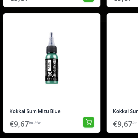
Kokkai Sum Mizu Blue
Kokkai Su
€9,67
€9,67
inc btw
inc