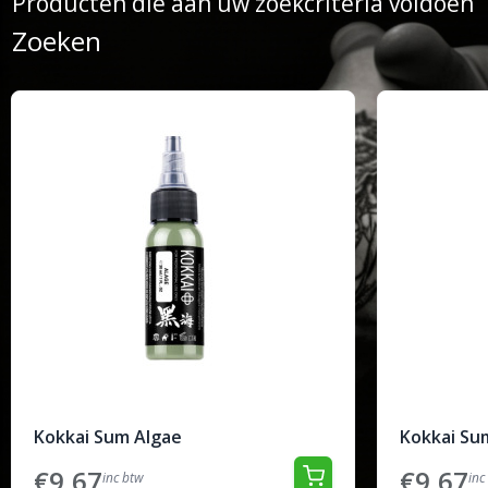
Producten die aan uw zoekcriteria voldoen
Zoeken
Kokkai Sum Algae
Kokkai Su
€9,67
€9,67
inc btw
inc