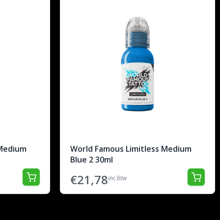
 Medium
World Famous Limitless Medium
Blue 2 30ml
€21,78
inc btw