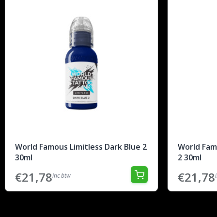
World Famous Limitless Dark Blue 2
World Fam
30ml
2 30ml
€21,78
€21,78
inc btw