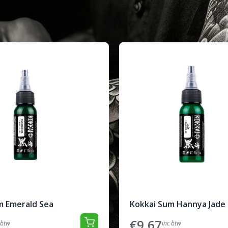
m Emerald Sea
Kokkai Sum Hannya Jade
€9,67
 btw
inc btw