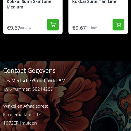
Kokkai Sumi Skintone
Kokkai Sumi Tan Line
Medium
€9,67
€9,67
inc btw
inc btw
Contact Gegevens
Lev Medische Groothandel B.V.
KvK
-nummer: 58214259
Winkel en Afhaaladres:
Kennemerlaan 114
1972ER ijmuiden