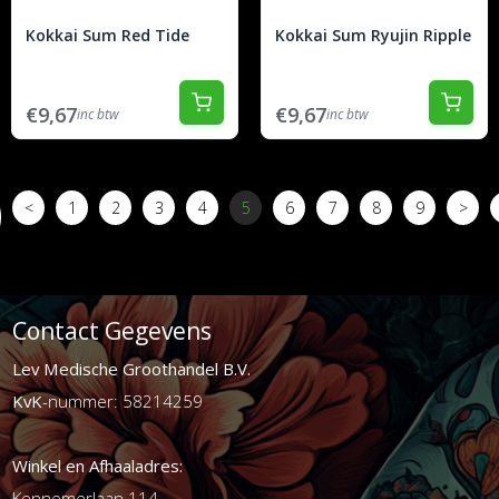
Kokkai Sum Red Tide
Kokkai Sum Ryujin Ripple
€9,67
€9,67
inc btw
inc btw
<
1
2
3
4
5
6
7
8
9
>
Contact Gegevens
Lev Medische Groothandel B.V.
KvK
-nummer: 58214259
Winkel en Afhaaladres:
Kennemerlaan 114