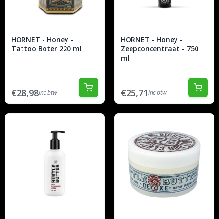
HORNET - Honey -
HORNET - Honey -
Tattoo Boter 220 ml
Zeepconcentraat - 750
ml
€28,98
€25,71
inc btw
inc btw