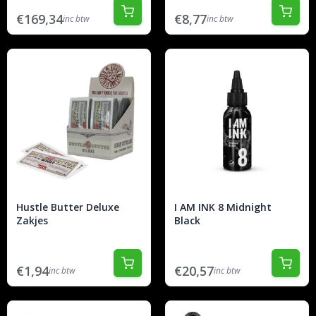
€169,34
€8,77
inc btw
inc btw
Hustle Butter Deluxe
I AM INK 8 Midnight
Zakjes
Black
€1,94
€20,57
inc btw
inc btw