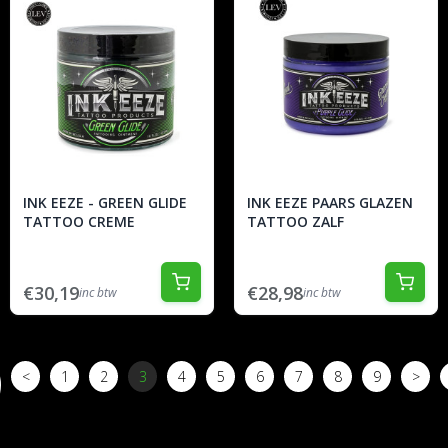
INK EEZE - GREEN GLIDE
INK EEZE PAARS GLAZEN
TATTOO CREME
TATTOO ZALF
€30,19
€28,98
inc btw
inc btw
<
1
2
3
4
5
6
7
8
9
>