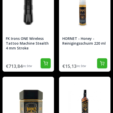
FK Irons ONE Wireless
HORNET - Honey -
Tattoo Machine Stealth
Reinigingsschuim 220 ml
4 mm Stroke
€713,84
€15,13
inc btw
inc btw