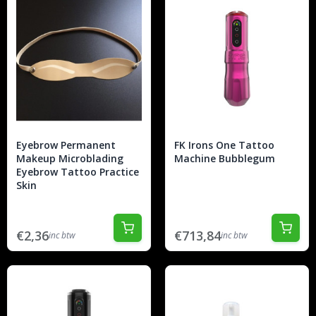
Eyebrow Permanent
FK Irons One Tattoo
Makeup Microblading
Machine Bubblegum
Eyebrow Tattoo Practice
Skin
€2,36
€713,84
inc btw
inc btw