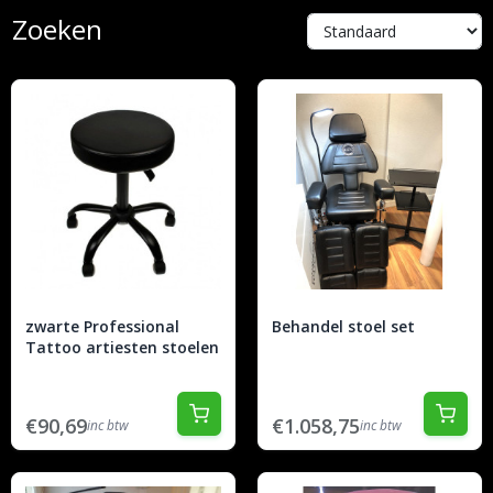
Zoeken
zwarte Professional
Behandel stoel set
Tattoo artiesten stoelen
€90,69
€1.058,75
inc btw
inc btw