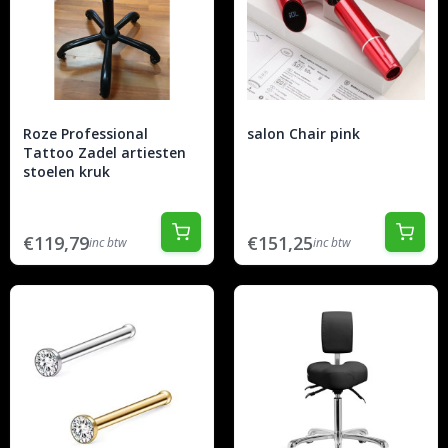
Roze Professional
salon Chair pink
Tattoo Zadel artiesten
stoelen kruk
€119,79
€151,25
inc btw
inc btw