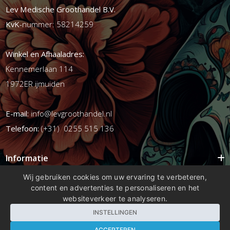
Lev Medische Groothandel B.V.
KvK
-nummer: 58214259
Winkel en Afhaaladres:
Kennemerlaan 114
1972ER ijmuiden
E-mail:
info@levgroothandel.nl
Telefoon:
(+31) 0255 515 136
Informatie
Mijn account
Wij gebruiken cookies om uw ervaring te verbeteren,
content en advertenties te personaliseren en het
Info
websiteverkeer te analyseren.
Populaire Tags
INSTELLINGEN
ACCEPTEREN