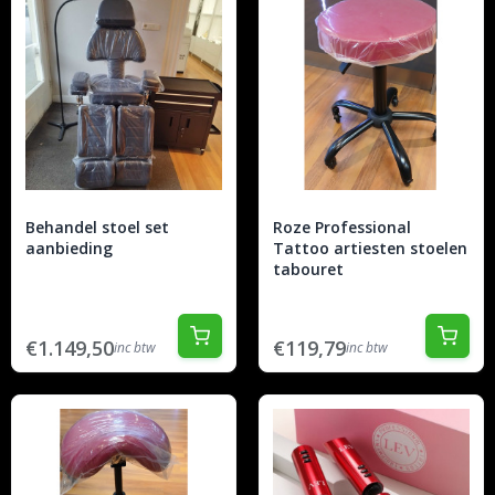
Behandel stoel set
Roze Professional
aanbieding
Tattoo artiesten stoelen
tabouret
€1.149,50
€119,79
inc btw
inc btw