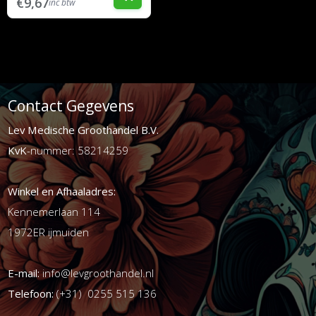
€9,67
inc btw
Contact Gegevens
Lev Medische Groothandel B.V.
KvK
-nummer: 58214259
Winkel en Afhaaladres:
Kennemerlaan 114
1972ER ijmuiden
E-mail:
info@levgroothandel.nl
Telefoon:
(+31) 0255 515 136