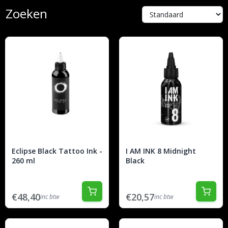
Zoeken
Eclipse Black Tattoo Ink -
I AM INK 8 Midnight
260 ml
Black
€48,40
€20,57
inc btw
inc btw