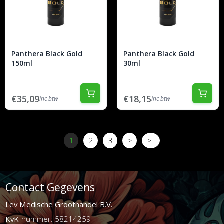
Panthera Black Gold
Panthera Black Gold
150ml
30ml
€35,09
€18,15
inc btw
inc btw
1
2
3
>
>|
Contact Gegevens
Lev Medische Groothandel B.V.
KvK
-nummer: 58214259