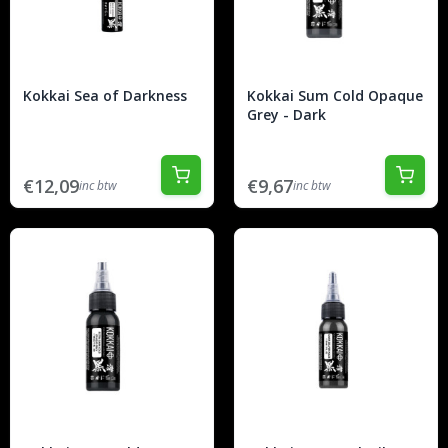
Kokkai Sea of Darkness
Kokkai Sum Cold Opaque
Grey - Dark
€12,09
€9,67
inc btw
inc btw