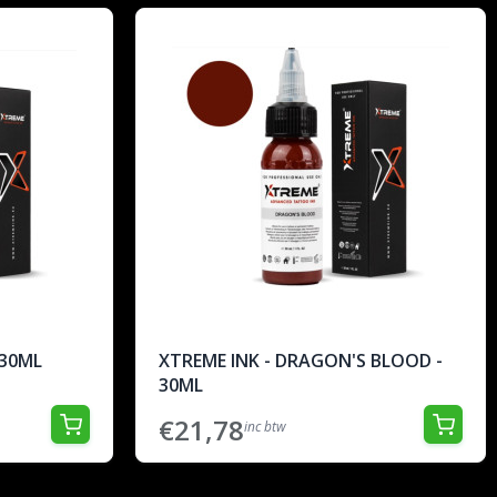
 30ML
XTREME INK - DRAGON'S BLOOD -
30ML
€21,78
inc btw