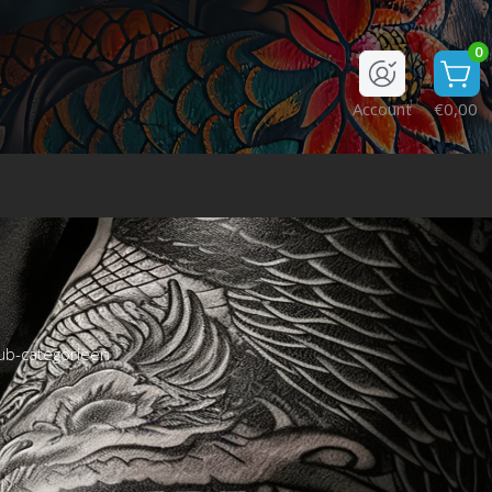
0
Account
€0,00
ub-categorieën