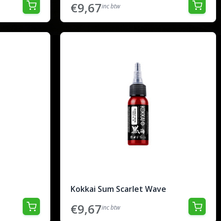
€9,67
inc btw
Kokkai Sum Scarlet Wave
€9,67
inc btw