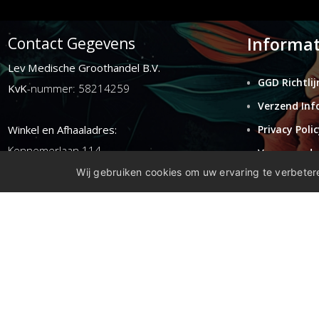
Informat
Contact Gegevens
Lev Medische Groothandel B.V.
GGD Richtlij
KvK
-nummer: 58214259
Verzend Inf
Winkel en Afhaaladres:
Privacy Polic
Kennemerlaan 114
Voorwaarde
1972ER ijmuiden
Wij gebruiken cookies om uw ervaring te verbetere
Retouren
Disclaimer
E-mail:
info@levgroothandel.nl
Telefoon:
(+31) 0255 515 136
Copyright 2026 compleetshop.nl