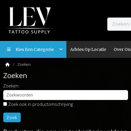
Kies Een Categorie
Advies Op Locatie
Over On
Zoeken
Zoeken
Zoeken:
Zoek ook in productomschrijving