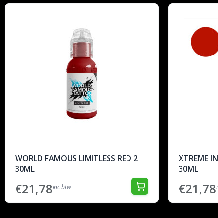
WORLD FAMOUS LIMITLESS RED 2
XTREME IN
30ML
30ML
€21,78
€21,78
inc btw