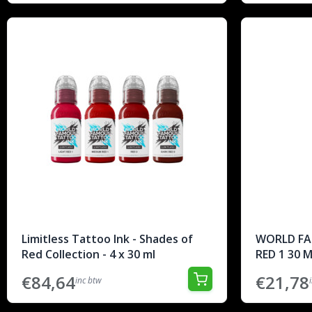
Limitless Tattoo Ink - Shades of
WORLD FA
Red Collection - 4 x 30 ml
RED 1 30 
€84,64
€21,78
inc btw