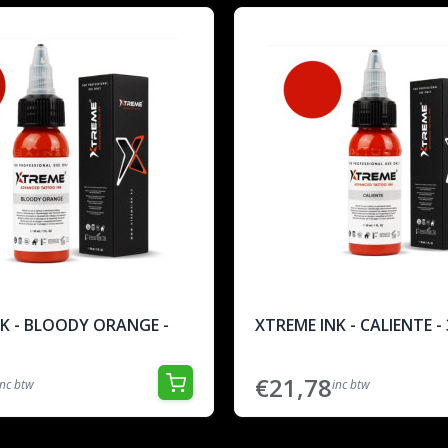
K - BLOODY ORANGE -
XTREME INK - CALIENTE -
€21,78
inc btw
inc btw