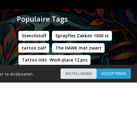
Populaire Tags
Stencilstuff
SprayFles Zakken 1000 st
tattoo zalf
The HAWK mat zwart
Tattoo Inkt Work place 12 pcs
Hustle Butter Deluxe Zakjes
er te analyseren.
INSTELLINGEN
ACCEPTEREN
Professional - Workstation Pro - Matt Black
WORLD FAMOUS LIMITLESS DARK ORANGE 1 30ML
Groene Kappersstoel met Chromen Frame