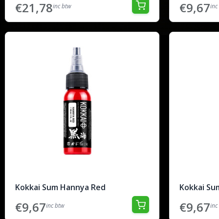
€21,78
€9,67
inc btw
inc
Kokkai Sum Hannya Red
Kokkai Su
€9,67
€9,67
inc btw
inc