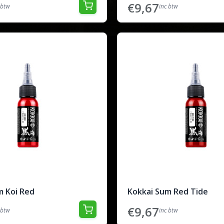
€9,67
 btw
inc btw
m Koi Red
Kokkai Sum Red Tide
€9,67
 btw
inc btw