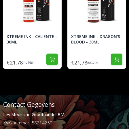
XTREME INK - CALIENTE -
XTREME INK - DRAGON'S
30ML
BLOOD - 30ML
€21,78
€21,78
inc btw
inc btw
Contact Gegevens
Lev Medische Groothandel B.V.
KvK
-nummer: 58214259