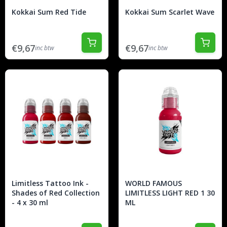
Kokkai Sum Red Tide
Kokkai Sum Scarlet Wave
€9,67
€9,67
inc btw
inc btw
Limitless Tattoo Ink -
WORLD FAMOUS
Shades of Red Collection
LIMITLESS LIGHT RED 1 30
- 4 x 30 ml
ML