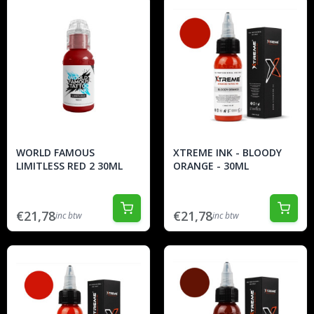
WORLD FAMOUS
XTREME INK - BLOODY
LIMITLESS RED 2 30ML
ORANGE - 30ML
€21,78
€21,78
inc btw
inc btw