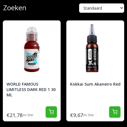
Zoeken
WORLD FAMOUS
Kokkai Sum Akaneiro Red
LIMITLESS DARK RED 1 30
ML
€21,78
€9,67
inc btw
inc btw