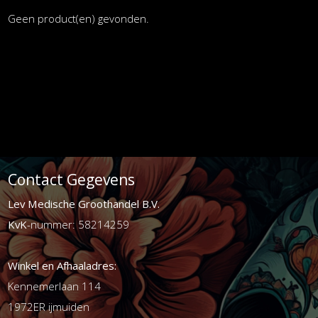
Geen product(en) gevonden.
Contact Gegevens
Lev Medische Groothandel B.V.
KvK
-nummer: 58214259
Winkel en Afhaaladres:
Kennemerlaan 114
1972ER ijmuiden