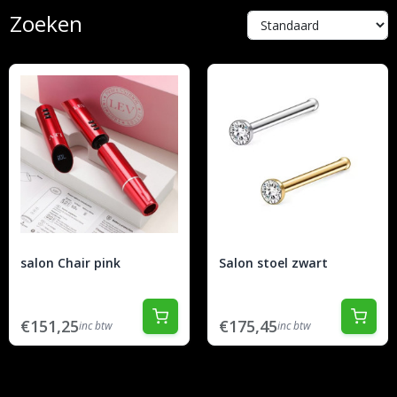
Zoeken
salon Chair pink
Salon stoel zwart
€151,25
€175,45
inc btw
inc btw