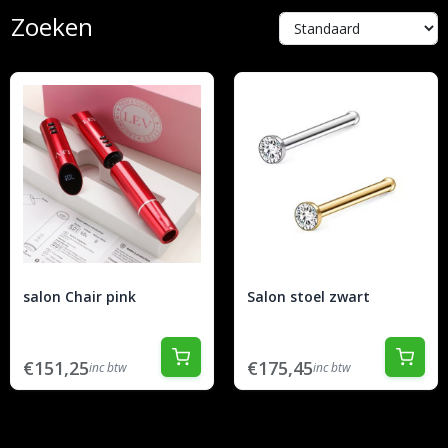
Zoeken
salon Chair pink
Salon stoel zwart
€151,25
€175,45
inc btw
inc btw