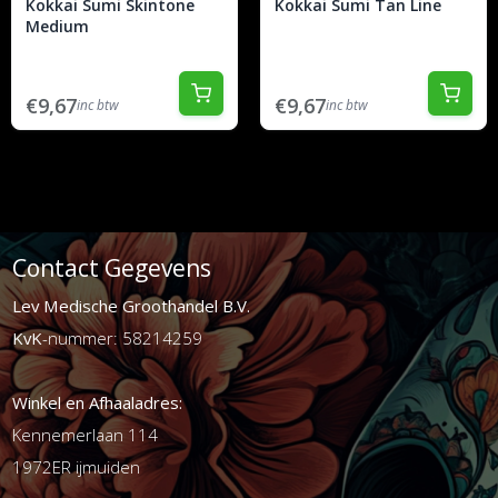
Kokkai Sumi Skintone
Kokkai Sumi Tan Line
Medium
€9,67
€9,67
inc btw
inc btw
Contact Gegevens
Lev Medische Groothandel B.V.
KvK
-nummer: 58214259
Winkel en Afhaaladres:
Kennemerlaan 114
1972ER ijmuiden