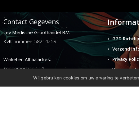
Informat
Contact Gegevens
Lev Medische Groothandel B.V.
GGD Richtlij
KvK
-nummer: 58214259
Verzend Inf
Winkel en Afhaaladres:
Privacy Polic
Kennemerlaan 114
Voorwaarde
1972ER ijmuiden
Wij gebruiken cookies om uw ervaring te verbetere
Retouren
Disclaimer
E-mail:
info@levgroothandel.nl
Telefoon:
(+31) 0255 515 136
Copyright 2026 compleetshop.nl