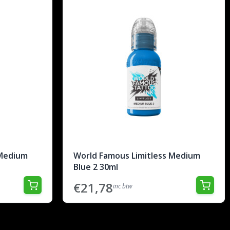
 Medium
World Famous Limitless Medium
Blue 2 30ml
€21,78
inc btw