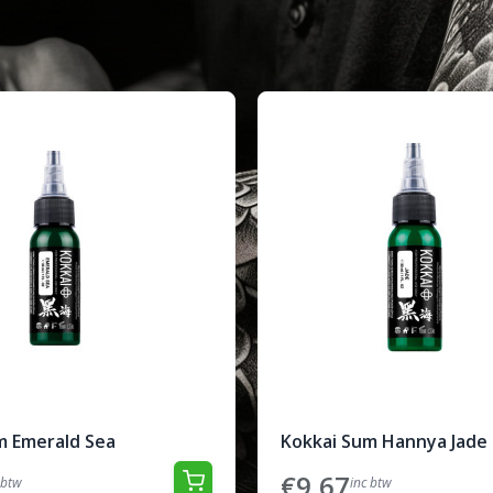
m Emerald Sea
Kokkai Sum Hannya Jade
€9,67
 btw
inc btw