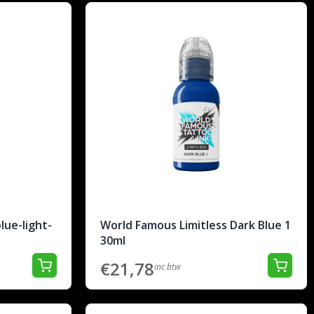
lue-light-
World Famous Limitless Dark Blue 1
30ml
€21,78
inc btw