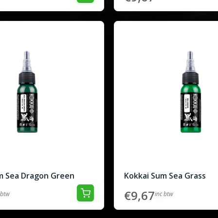
m Sea Dragon Green
Kokkai Sum Sea Grass
€9,67
 btw
inc btw