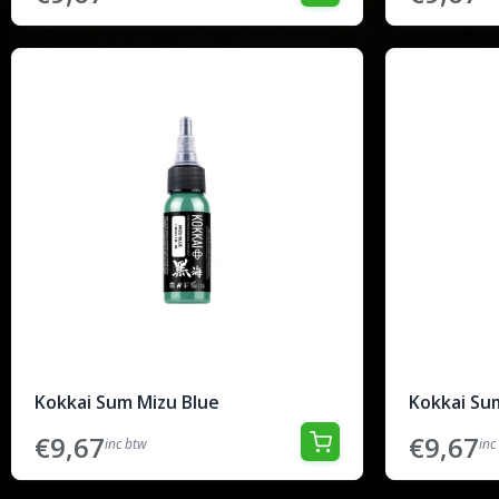
Kokkai Sum Mizu Blue
Kokkai Su
€9,67
€9,67
inc btw
inc