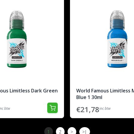
ous Limitless Dark Green
World Famous Limitless
Blue 1 30ml
€21,78
inc btw
inc btw
1
2
>
>|