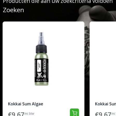
Producten die aan uw zoekcriteria voldoen
Zoeken
Kokkai Sum Algae
Kokkai Su
€9,67
€9,67
inc btw
inc