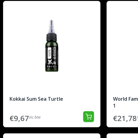
Kokkai Sum Sea Turtle
World Famo
1
€9,67
€21,78
inc btw