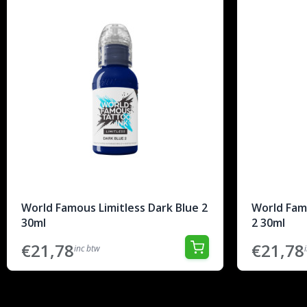
World Famous Limitless Dark Blue 2
World Fam
30ml
2 30ml
€21,78
€21,78
inc btw