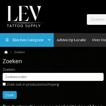
Kies Een Categorie
Advies Op Locatie
Over On
Zoeken
Zoeken
Zoeken:
Zoek ook in productomschrijving