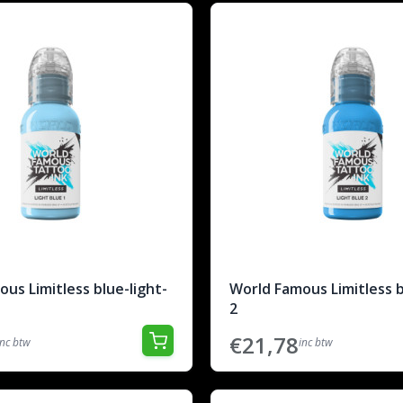
us Limitless blue-light-
World Famous Limitless b
2
€21,78
inc btw
inc btw