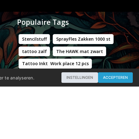
Populaire Tags
Stencilstuff
SprayFles Zakken 1000 st
tattoo zalf
The HAWK mat zwart
Tattoo Inkt Work place 12 pcs
Hustle Butter Deluxe Zakjes
er te analyseren.
INSTELLINGEN
ACCEPTEREN
Professional - Workstation Pro - Matt Black
WORLD FAMOUS LIMITLESS DARK ORANGE 1 30ML
Groene Kappersstoel met Chromen Frame