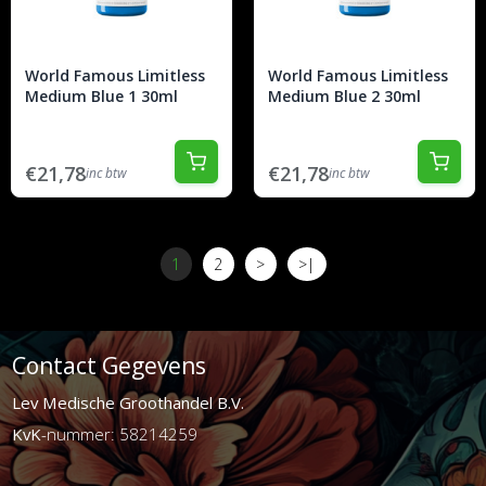
World Famous Limitless
World Famous Limitless
Medium Blue 1 30ml
Medium Blue 2 30ml
€21,78
€21,78
inc btw
inc btw
1
2
>
>|
Contact Gegevens
Lev Medische Groothandel B.V.
KvK
-nummer: 58214259