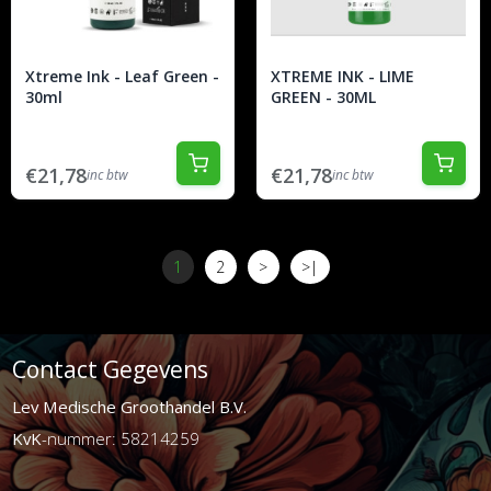
Xtreme Ink - Leaf Green -
XTREME INK - LIME
30ml
GREEN - 30ML
€21,78
€21,78
inc btw
inc btw
1
2
>
>|
Contact Gegevens
Lev Medische Groothandel B.V.
KvK
-nummer: 58214259