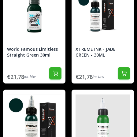
World Famous Limitless
XTREME INK - JADE
Straight Green 30ml
GREEN - 30ML
€21,78
€21,78
inc btw
inc btw