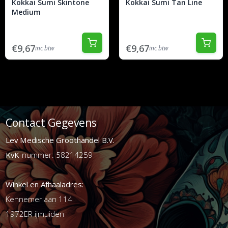
Kokkai Sumi Skintone
Kokkai Sumi Tan Line
Medium
€9,67
€9,67
inc btw
inc btw
Contact Gegevens
Lev Medische Groothandel B.V.
KvK
-nummer: 58214259
Winkel en Afhaaladres:
Kennemerlaan 114
1972ER ijmuiden