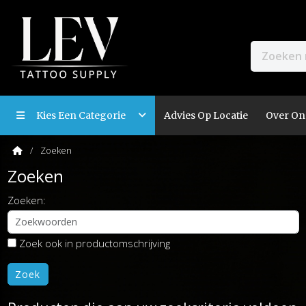
Kies Een Categorie
Advies Op Locatie
Over On
Zoeken
Zoeken
Zoeken:
Zoek ook in productomschrijving