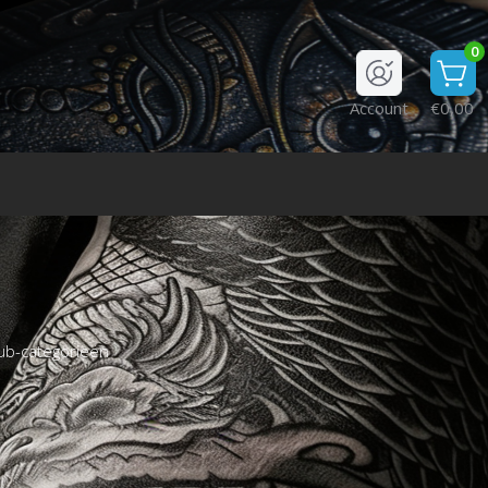
0
Account
€0,00
ub-categorieën