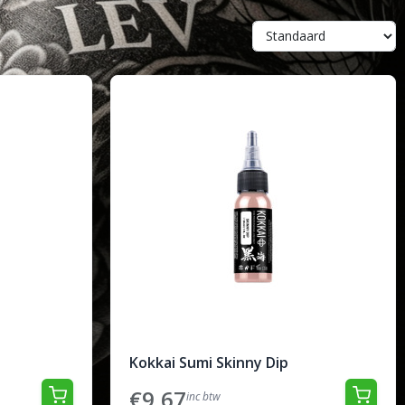
Kokkai Sumi Skinny Dip
€9,67
inc btw