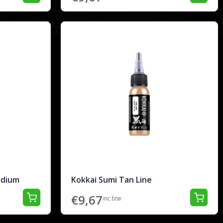
edium
Kokkai Sumi Tan Line
€9,67
inc btw