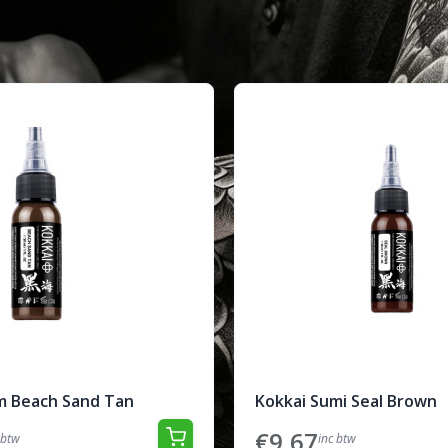
m Beach Sand Tan
Kokkai Sumi Seal Brown
€9,67
 btw
inc btw