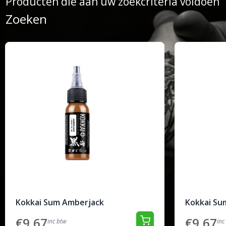
Producten die aan uw zoekcriteria voldoen
Zoeken
Kokkai Sum Amberjack
Kokkai Su
€9,67
€9,67
inc btw
inc