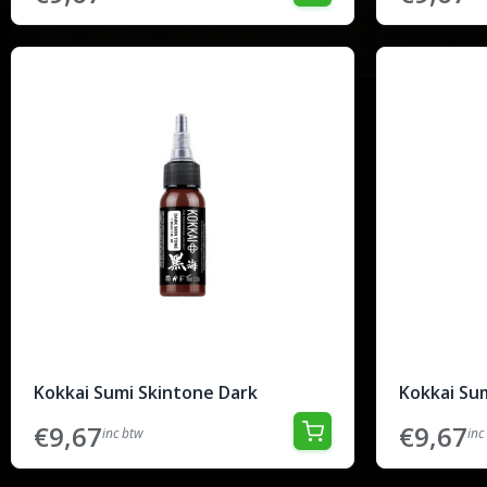
Kokkai Sumi Skintone Dark
Kokkai Sum
€9,67
€9,67
inc btw
inc