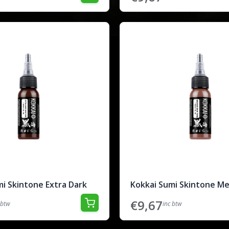
i Skintone Extra Dark
Kokkai Sumi Skintone M
€9,67
 btw
inc btw