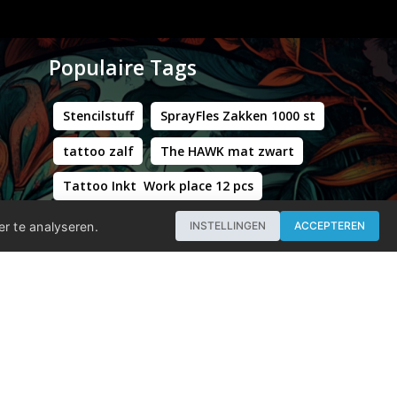
Populaire Tags
Stencilstuff
SprayFles Zakken 1000 st
tattoo zalf
The HAWK mat zwart
Tattoo Inkt Work place 12 pcs
Hustle Butter Deluxe Zakjes
er te analyseren.
INSTELLINGEN
ACCEPTEREN
Professional - Workstation Pro - Matt Black
WORLD FAMOUS LIMITLESS DARK ORANGE 1 30ML
Groene Kappersstoel met Chromen Frame