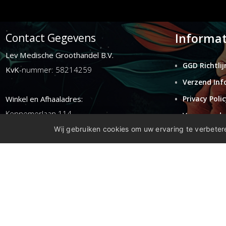
Informat
Contact Gegevens
Lev Medische Groothandel B.V.
GGD Richtlij
KvK
-nummer: 58214259
Verzend Inf
Winkel en Afhaaladres:
Privacy Polic
Kennemerlaan 114
Voorwaarde
1972ER ijmuiden
Wij gebruiken cookies om uw ervaring te verbetere
Retouren
Disclaimer
E-mail:
info@levgroothandel.nl
Telefoon:
(+31) 0255 515 136
Copyright 2026 compleetshop.nl