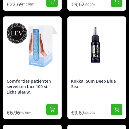
€22,69
€9,62
inc btw
inc btw
Comforties patiënten
Kokkai Sum Deep Blue
servetten box 100 st
Sea
Licht Blauw.
€6,96
€9,67
inc btw
inc btw