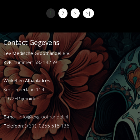
1
2
>
>|
Contact Gegevens
Lev Medische Groothandel B.V.
KvK
-nummer: 58214259
Winkel en Afhaaladres:
Kennemerlaan 114
1972ER ijmuiden
E-mail:
info@levgroothandel.nl
Telefoon:
(+31) 0255 515 136