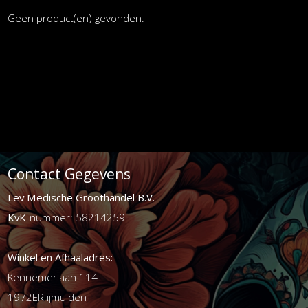
Geen product(en) gevonden.
Contact Gegevens
Lev Medische Groothandel B.V.
KvK
-nummer: 58214259
Winkel en Afhaaladres:
Kennemerlaan 114
1972ER ijmuiden