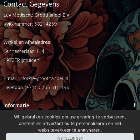
Contact Gegevens
Lev Medische Groothandel B.V.
KvK
-nummer: 58214259
Winkel en Afhaaladres:
Kennemerlaan 114
1972ER ijmuiden
E-mail:
info@levgroothandel.nl
Telefoon:
(+31) 0255 515 136
Informatie
Mijn account
Wij gebruiken cookies om uw ervaring te verbeteren,
content en advertenties te personaliseren en het
Info
websiteverkeer te analyseren.
Populaire Tags
INSTELLINGEN