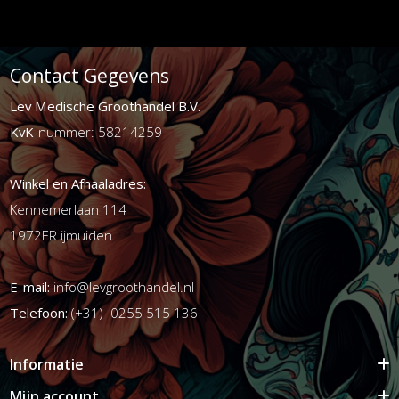
Contact Gegevens
Lev Medische Groothandel B.V.
KvK
-nummer: 58214259
Winkel en Afhaaladres:
Kennemerlaan 114
1972ER ijmuiden
E-mail:
info@levgroothandel.nl
Telefoon:
(+31) 0255 515 136
Informatie
Mijn account