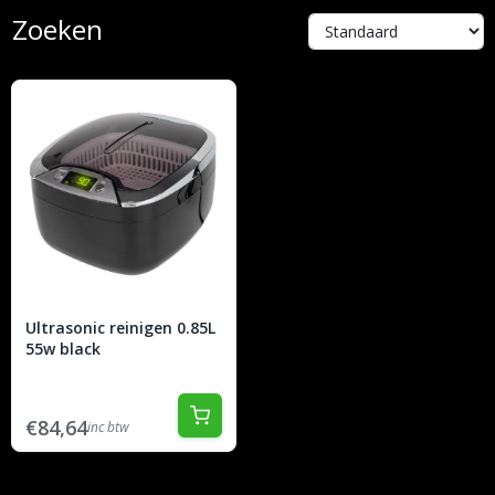
Zoeken
Ultrasonic reinigen 0.85L
55w black
€84,64
inc btw