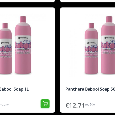
Babool Soap 1L
Panthera Babool Soap 5
€12,71
inc btw
inc btw