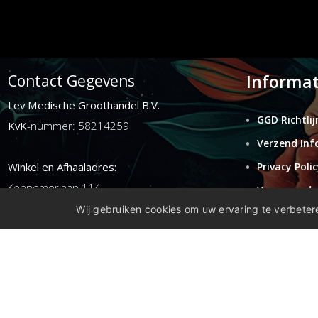
Informat
Contact Gegevens
Lev Medische Groothandel B.V.
GGD Richtlij
KvK
-nummer: 58214259
Verzend Inf
Winkel en Afhaaladres:
Privacy Polic
Kennemerlaan 114
Voorwaarde
1972ER ijmuiden
Wij gebruiken cookies om uw ervaring te verbetere
Retouren
Disclaimer
E-mail:
info@levgroothandel.nl
Telefoon:
(+31) 0255 515 136