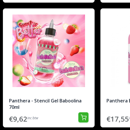
Panthera - Stencil Gel Baboolina
Panthera 
70ml
€9,62
€17,55
inc btw