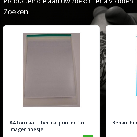
Producten die aan uw zoekcriteria voldoen
Zoeken
A4 formaat Thermal printer fax
Bepanthen
imager hoesje