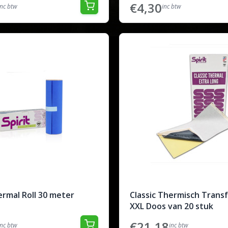
€4,30
inc btw
inc btw
ermal Roll 30 meter
Classic Thermisch Trans
XXL Doos van 20 stuk
€21,18
inc btw
inc btw