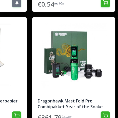
€0,54
inc btw
ferpapier
Dragonhawk Mast Fold Pro
Combipakket Year of the Snake
€361,79
inc btw