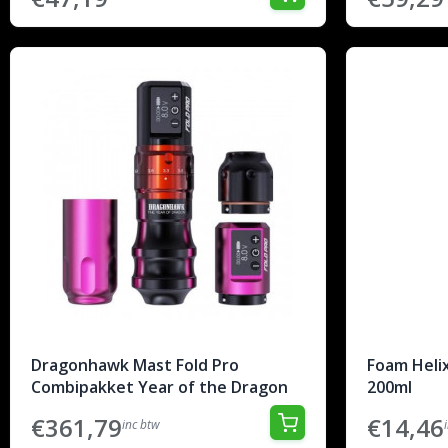
Dragonhawk Mast Fold Pro
Foam Helix
Combipakket Year of the Dragon
200ml
€361,79
€14,46
inc btw