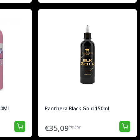
00ML
Panthera Black Gold 150ml
€35,09
inc btw