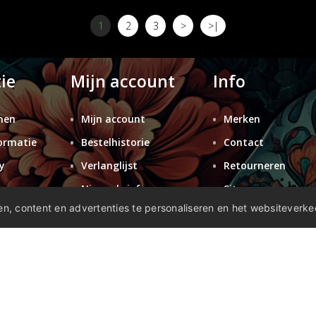
1
2
3
>
>|
ie
Mijn account
Info
nen
Mijn account
Merken
ormatie
Bestelhistorie
Contact
y
Verlanglijst
Retourneren
n
Nieuwsbrief
Sitemap
n, content en advertenties te personaliseren en het websiteverke