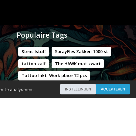
Populaire Tags
Stencilstuff
SprayFles Zakken 1000 st
tattoo zalf
The HAWK mat zwart
Tattoo Inkt Work place 12 pcs
Hustle Butter Deluxe Zakjes
er te analyseren.
INSTELLINGEN
ACCEPTEREN
Professional - Workstation Pro - Matt Black
WORLD FAMOUS LIMITLESS DARK ORANGE 1 30ML
Groene Kappersstoel met Chromen Frame