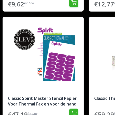
€9,62
€12,77
inc btw
Classic Spirit Master Stencil Papier
Classic Th
Voor Thermal Fax en voor de hand
€47,19
€59,29
inc btw