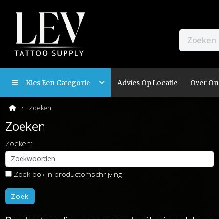
Kies Een Categorie
Advies Op Locatie
Over On
Zoeken
Zoeken
Zoeken:
Zoek ook in productomschrijving