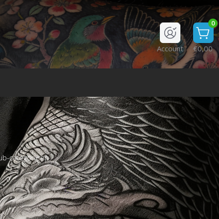
0
Account
€0,00
ub-categorieën