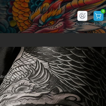
0
Account
€0,00
ub-categorieën