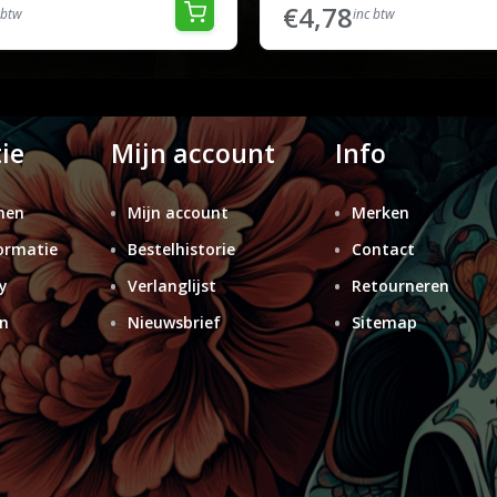
€4,78
 btw
inc btw
ie
Mijn account
Info
nen
Mijn account
Merken
ormatie
Bestelhistorie
Contact
y
Verlanglijst
Retourneren
n
Nieuwsbrief
Sitemap