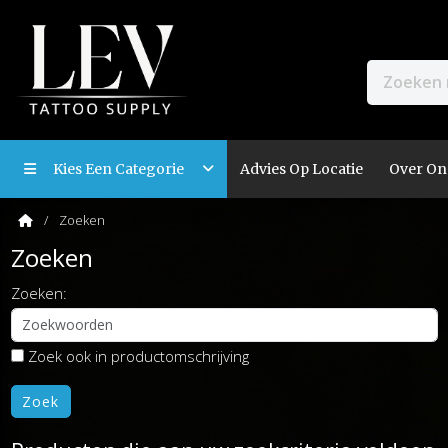
Kies Een Categorie
Advies Op Locatie
Over On
Zoeken
Zoeken
Zoeken:
Zoek ook in productomschrijving