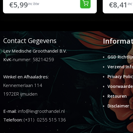
€5,99
€8,41
inc btw
inc
Informat
Contact Gegevens
Lev Medische Groothandel B.V.
GGD Richtlij
KvK
-nummer: 58214259
Verzend Inf
Winkel en Afhaaladres:
Privacy Polic
Kennemerlaan 114
Voorwaarde
1972ER ijmuiden
Retouren
Disclaimer
E-mail:
info@levgroothandel.nl
Telefoon:
(+31) 0255 515 136