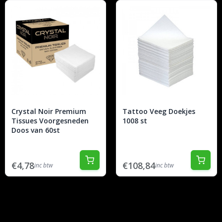
Crystal Noir Premium
Tattoo Veeg Doekjes
Tissues Voorgesneden
1008 st
Doos van 60st
€4,78
€108,84
inc btw
inc btw