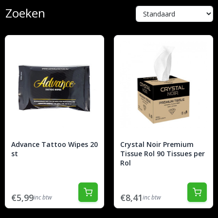
Zoeken
Advance Tattoo Wipes 20
Crystal Noir Premium
st
Tissue Rol 90 Tissues per
Rol
€5,99
€8,41
inc btw
inc btw