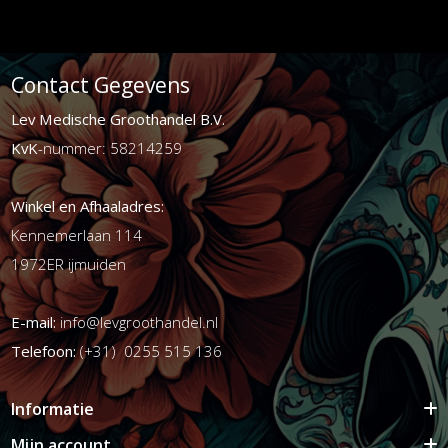
Contact Gegevens
Lev Medische Groothandel B.V.
KvK
-nummer: 58214259
Winkel en Afhaaladres:
Kennemerlaan 114
1972ER ijmuiden
E-mail:
info@levgroothandel.nl
Telefoon:
(+31) 0255 515 136
Informatie
Mijn account