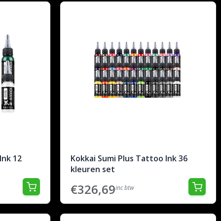
Ink 12
Kokkai Sumi Plus Tattoo Ink 36
kleuren set
€326,69
inc btw