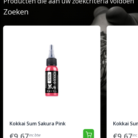
Producten die aan uw zoekcriteria voldoen
Zoeken
Kokkai Sum Sakura Pink
Kokkai Su
€9,67
€9,67
inc btw
inc