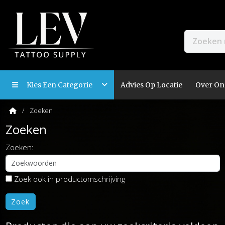
Kies Een Categorie
Advies Op Locatie
Over On
Zoeken
Zoeken
Zoeken:
Zoek ook in productomschrijving