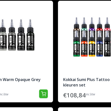
um Warm Opaque Grey
Kokkai Sumi Plus Tattoo 
kleuren set
€108,84
inc btw
inc btw