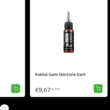
Kokkai Sumi Skintone Dark
€9,67
inc btw
>|