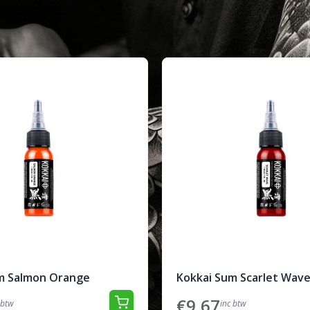
m Salmon Orange
Kokkai Sum Scarlet Wav
€9,67
 btw
inc btw