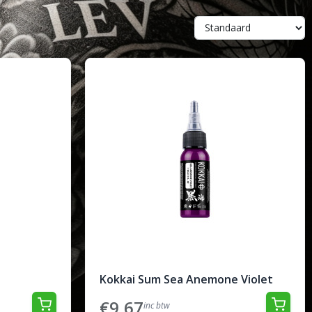
e
Kokkai Sum Sea Anemone Violet
€9,67
inc btw