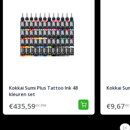
Kokkai Sumi Plus Tattoo Ink 48
Kokkai Su
kleuren set
€435,59
€9,67
inc btw
inc
|<