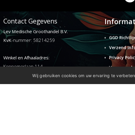
Informat
Contact Gegevens
Lev Medische Groothandel B.V.
GGD Richtlij
KvK
-nummer: 58214259
Verzend Inf
Winkel en Afhaaladres:
Privacy Polic
Kennemerlaan 114
Voorwaarde
1972ER ijmuiden
Wij gebruiken cookies om uw ervaring te verbetere
Retouren
Disclaimer
E-mail:
info@levgroothandel.nl
Telefoon:
(+31) 0255 515 136
Copyright 2026 compleetshop.nl