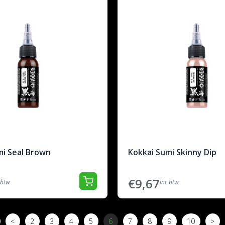
mi Seal Brown
Kokkai Sumi Skinny Dip
€9,67
 btw
inc btw
<
2
3
4
5
6
7
8
9
10
>