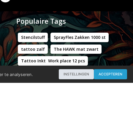
Populaire Tags
Stencilstuff
SprayFles Zakken 1000 st
tattoo zalf
The HAWK mat zwart
Tattoo Inkt Work place 12 pcs
Hustle Butter Deluxe Zakjes
er te analyseren.
INSTELLINGEN
ACCEPTEREN
Professional - Workstation Pro - Matt Black
WORLD FAMOUS LIMITLESS DARK ORANGE 1 30ML
Groene Kappersstoel met Chromen Frame