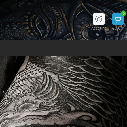
0
Account
€0,00
ub-categorieën