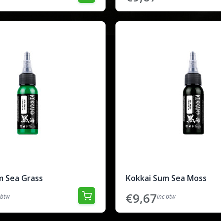
m Sea Grass
Kokkai Sum Sea Moss
€9,67
 btw
inc btw