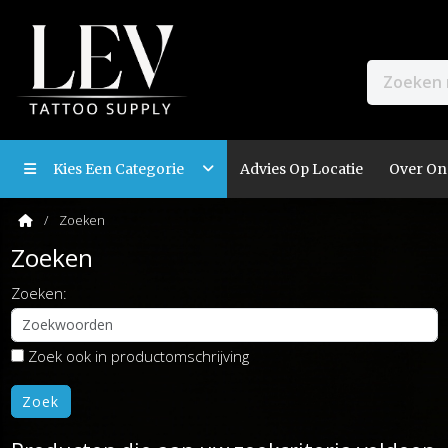
Kies Een Categorie
Advies Op Locatie
Over On
Zoeken
Zoeken
Zoeken:
Zoek ook in productomschrijving