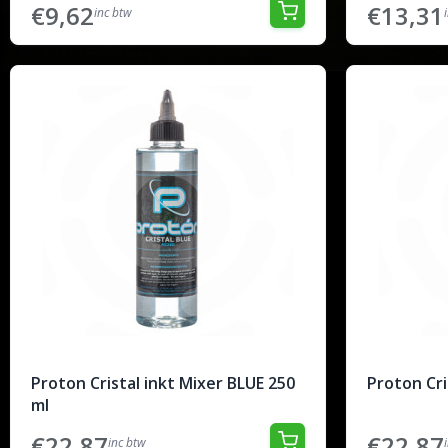
€9,62
€13,31
inc btw
Proton Cristal inkt Mixer BLUE 250
Proton Cri
ml
€22,87
€22,87
inc btw