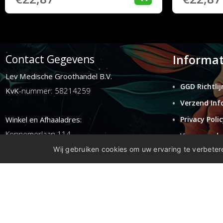
Informat
Contact Gegevens
Lev Medische Groothandel B.V.
GGD Richtlij
KvK
-nummer: 58214259
Verzend Inf
Winkel en Afhaaladres:
Privacy Polic
Kennemerlaan 114
Voorwaarde
1972ER ijmuiden
Wij gebruiken cookies om uw ervaring te verbetere
Retouren
Disclaimer
E-mail:
info@levgroothandel.nl
Telefoon:
(+31) 0255 515 136