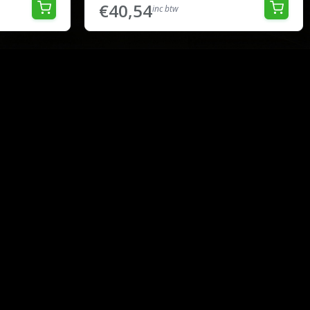
€40,54
inc btw