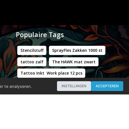
Populaire Tags
Stencilstuff
SprayFles Zakken 1000 st
tattoo zalf
The HAWK mat zwart
Tattoo Inkt Work place 12 pcs
Hustle Butter Deluxe Zakjes
er te analyseren.
INSTELLINGEN
ACCEPTEREN
Professional - Workstation Pro - Matt Black
WORLD FAMOUS LIMITLESS DARK ORANGE 1 30ML
Groene Kappersstoel met Chromen Frame