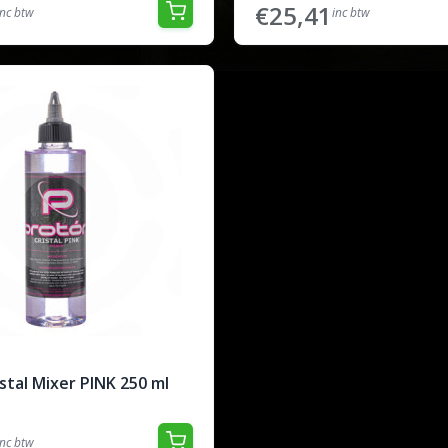
€25,41
inc btw
inc btw
stal Mixer PINK 250 ml
inc btw