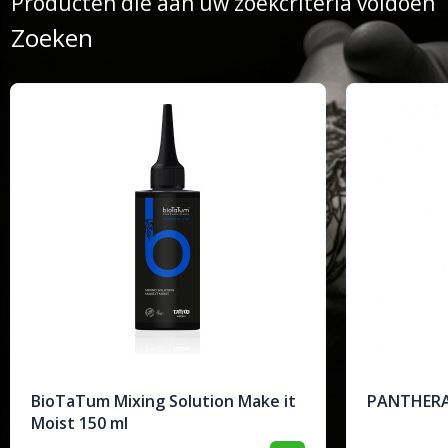
Producten die aan uw zoekcriteria voldoen
Zoeken
BioTaTum Mixing Solution Make it
PANTHERA
Moist 150 ml