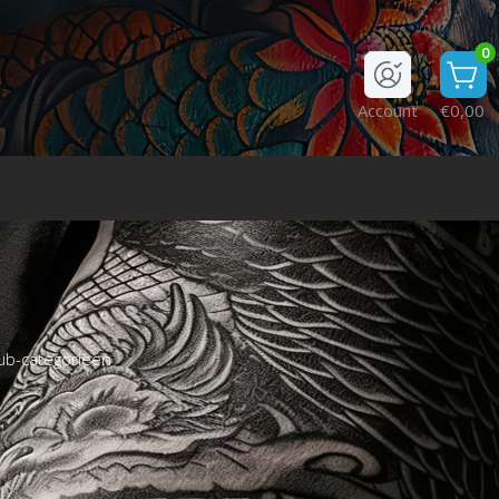
0
Account
€0,00
ub-categorieën