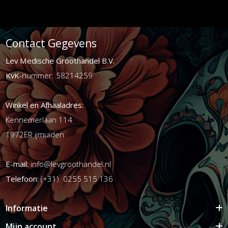
Contact Gegevens
Lev Medische Groothandel B.V.
KvK
-nummer: 58214259
Winkel en Afhaaladres:
Kennemerlaan 114
1972ER ijmuiden
E-mail:
info@levgroothandel.nl
Telefoon:
(+31) 0255 515 136
Informatie
Mijn account