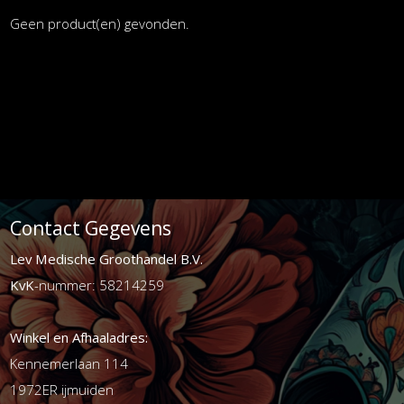
Geen product(en) gevonden.
Contact Gegevens
Lev Medische Groothandel B.V.
KvK
-nummer: 58214259
Winkel en Afhaaladres:
Kennemerlaan 114
1972ER ijmuiden