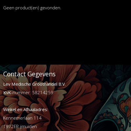
Geen product(en) gevonden.
Contact Gegevens
Lev Medische Groothandel B.V.
KvK
-nummer: 58214259
Winkel en Afhaaladres:
Kennemerlaan 114
1972ER ijmuiden